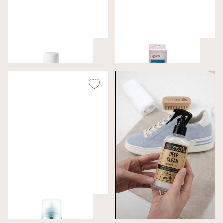
Sport White
Schoenspanner
€ 9,99
€ 12,99
Vetleer verzorging
€ 11,99