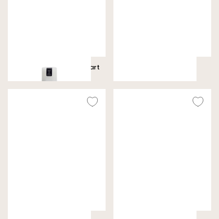
Velours/Nubuk 75ML - Zwart
Uitpoetsborstel 13CM
€ 8,99
€ 10,99