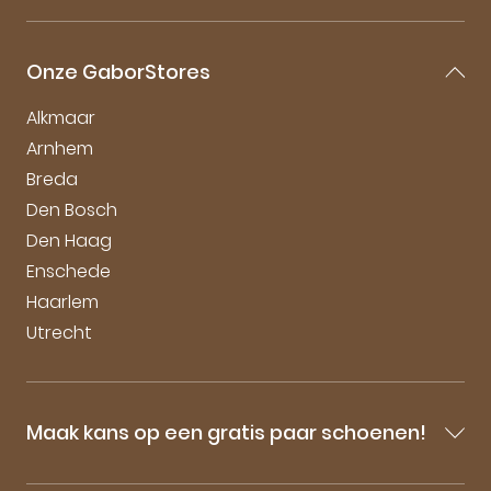
Retourneren
Over Gabor
Garantie & Klachten
Gabor Maattabel
Mijn account
Onze GaborStores
Onderhoudstips
Vacatures
Alkmaar
Arnhem
Breda
Den Bosch
Den Haag
Enschede
Haarlem
Utrecht
Maak kans op een gratis paar schoenen!
Blijf op de hoogte van onze sale-aankondigingen,