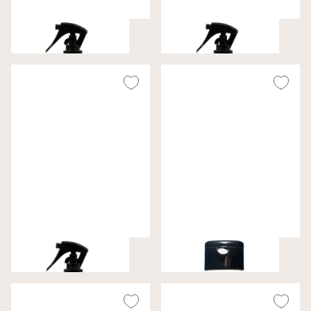
Deep Clean
Premium Care
€ 16,99
€ 16,99
Universal Protector
Midsole Cleaner
€ 16,99
€ 10,99