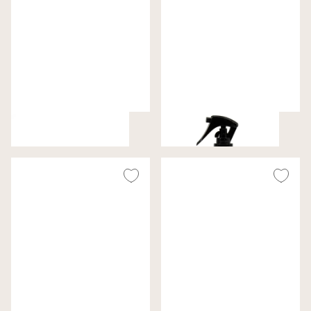
ShoeSustain borstel
Active Perfume
€ 4,99
€ 16,99