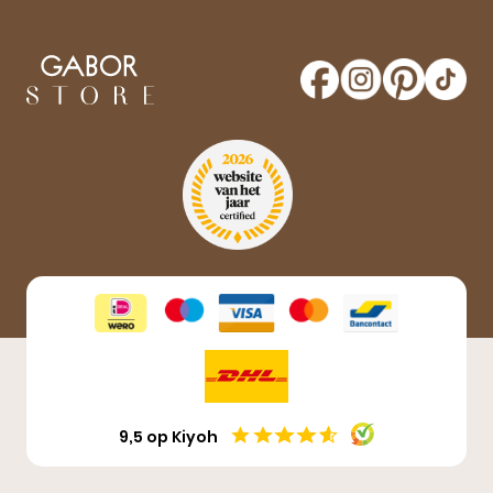
nieuwe producten en laatste nieuwtjes omtrent
GaborStore. Schrijf je in voor de nieuwsbrief en
maak kans op een gratis paar Gabor schoenen!
Aanmelden
9,5 op Kiyoh