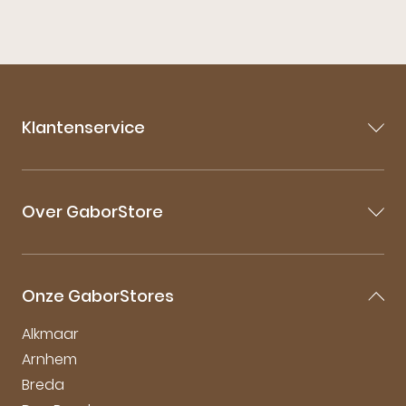
Klantenservice
Contact
Veelgestelde vragen
Over GaborStore
Bestellen & Bezorgen
Retourneren
Over Gabor
Garantie & Klachten
Gabor Maattabel
Mijn account
Onze GaborStores
Onderhoudstips
Vacatures
Alkmaar
Arnhem
Breda