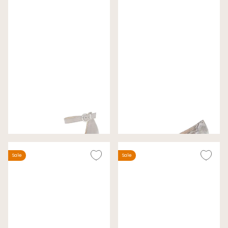
Gabor Pumps Middengrijs
Gabor Pumps Beige
Wijdte F
Wijdte G
€ 89,00
€ 79,00
€ 130,00
€ 120,00
Sale
Sale