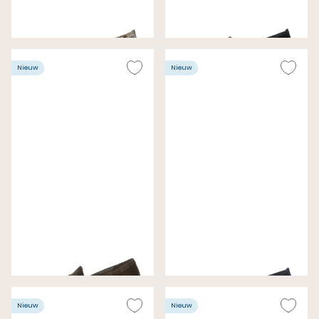
Gabor Pumps Taupe
Gabor Pumps Zwart
Wijdte F (Best Fitting)
Wijdte F (Best Fitting)
€ 130,00
€ 99,99
Nieuw
Nieuw
Gabor Pumps Donkerbruin
Gabor Pumps Nachtblauw
Wijdte G
Wijdte F (Best Fitting)
€ 130,00
€ 99,99
Nieuw
Nieuw