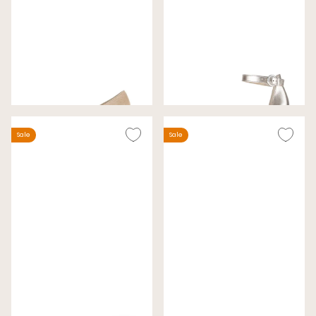
Gabor Pumps Beige
Gabor Pumps Goud
Wijdte G
Wijdte F
€ 69,00
€ 79,00
€ 99,99
€ 130,00
Sale
Sale
Gabor Pumps Zwart
Gabor Pumps Nachtblauw