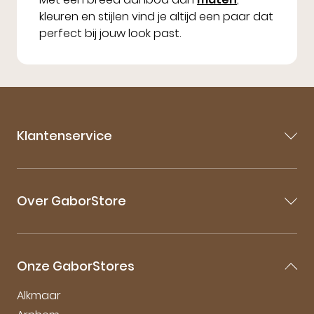
kleuren en stijlen vind je altijd een paar dat
perfect bij jouw look past.
Klantenservice
Contact
Veelgestelde vragen
Over GaborStore
Bestellen & Bezorgen
Retourneren
Over Gabor
Garantie & Klachten
Gabor Maattabel
Mijn account
Onze GaborStores
Onderhoudstips
Vacatures
Alkmaar