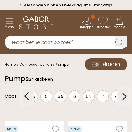
Verzonden binnen 1 werkdag uit NL magazijn
Menu
Inloggen
Favorieten
Mandje
Filteren
Home
/
Damesschoenen
/
Pumps
Pumps
24 artikelen
Maat
3,5
4
4,5
5
5,5
6
6,5
7
7,5
Nieuw
Nieuw