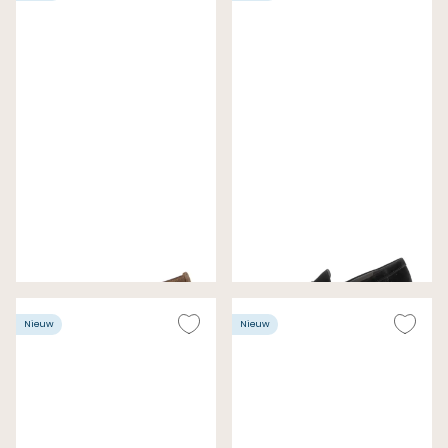
Gabor Pumps Cognac
Gabor Pumps Zwart
Wijdte F (Best Fitting)
Wijdte G
€ 99,99
€ 130,00
Nieuw
Nieuw