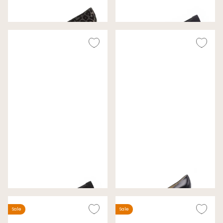
Wijdte G
Wijdte F
€ 120,00
€ 99,99
Gabor Pumps Zwart
Gabor Pumps Nachtblauw
Wijdte F
Wijdte F
€ 99,99
€ 89,99
Sale
Sale