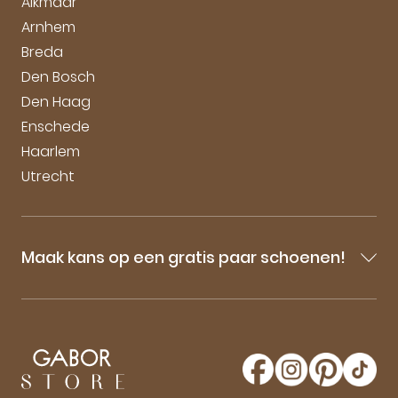
Alkmaar
Arnhem
Breda
Den Bosch
Den Haag
Enschede
Haarlem
Utrecht
Maak kans op een gratis paar schoenen!
Blijf op de hoogte van onze sale-aankondigingen,
nieuwe producten en laatste nieuwtjes omtrent
GaborStore. Schrijf je in voor de nieuwsbrief en
maak kans op een gratis paar Gabor schoenen!