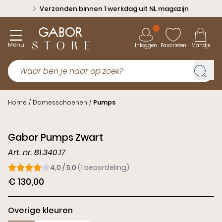
Verzonden binnen 1 werkdag uit NL magazijn
Menu
Inloggen
Favorieten
Mandje
Home
/
Damesschoenen
/
Pumps
Gabor Pumps Zwart
Art. nr. 81.340.17
4,0 / 5,0
(1 beoordeling)
€ 130,00
Overige kleuren