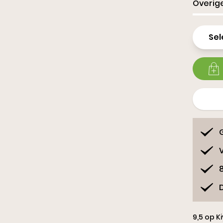
Overige
Slippe
Sel
9,5 op K