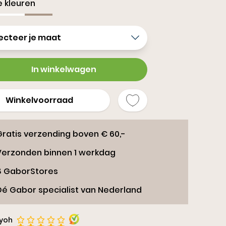
 kleuren
rs
ecteer je maat
In winkelwagen
Winkelvoorraad
Gratis verzending boven € 60,-
Verzonden binnen 1 werkdag
8 GaborStores
Dé Gabor specialist van Nederland
iyoh