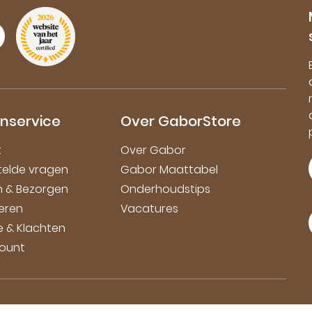
nservice
Over GaborStore
t
Over Gabor
telde vragen
Gabor Maattabel
en & Bezorgen
Onderhoudstips
eren
Vacatures
e & Klachten
count