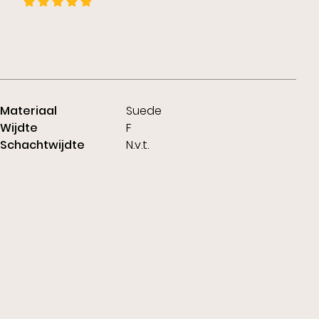
Materiaal
Suede
Wijdte
F
Schachtwijdte
N.v.t.