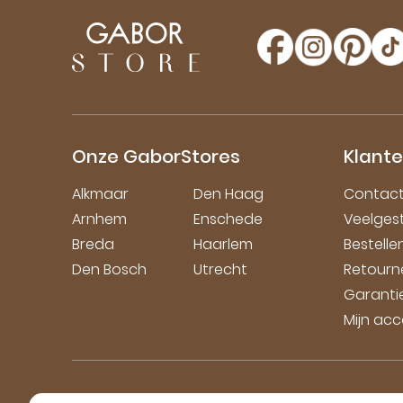
Onze GaborStores
Klante
Alkmaar
Den Haag
Contac
Arnhem
Enschede
Veelges
Breda
Haarlem
Bestell
Den Bosch
Utrecht
Retourn
Garanti
Mijn ac