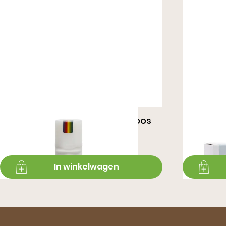
Velours/Nubuk 75ML - Kleurloos
Velour/
€ 8,99
€ 8,99
In winkelwagen