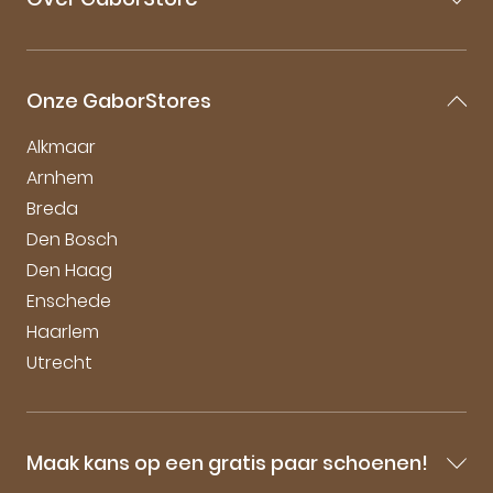
Bestellen & Bezorgen
Retourneren
Over Gabor
Garantie & Klachten
Gabor Maattabel
Mijn account
Onze GaborStores
Onderhoudstips
Vacatures
Alkmaar
Arnhem
Breda
Den Bosch
Den Haag
Enschede
Haarlem
Utrecht
Maak kans op een gratis paar schoenen!