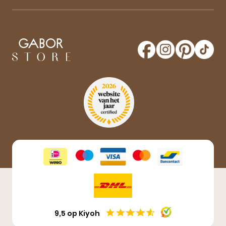
Blijf op de hoogte van onze sale-aankondigingen,
nieuwe producten en laatste nieuwtjes omtrent
GaborStore. Schrijf je in voor de nieuwsbrief en
maak kans op een gratis paar Gabor schoenen!
Aanmelden
9,5 op Kiyoh