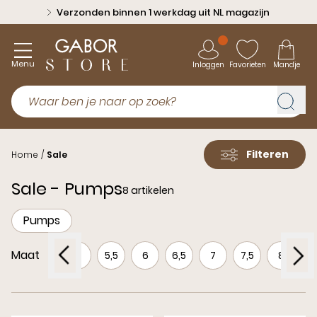
Verzonden binnen 1 werkdag uit NL magazijn
Menu
Inloggen
Favorieten
Mandje
Filteren
Home
/
Sale
Sale - Pumps
8 artikelen
Pumps
Maat
4
4,5
5
5,5
6
6,5
7
7,5
8
8