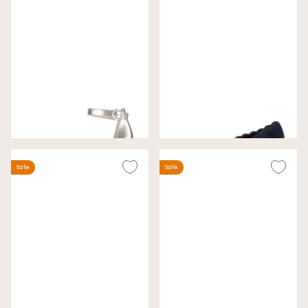
Gabor Pumps Goud
Gabor Pumps Nachtblauw
Wijdte F
Wijdte G
€ 79,00
€ 69,00
€ 130,00
€ 99,99
Sale
Sale