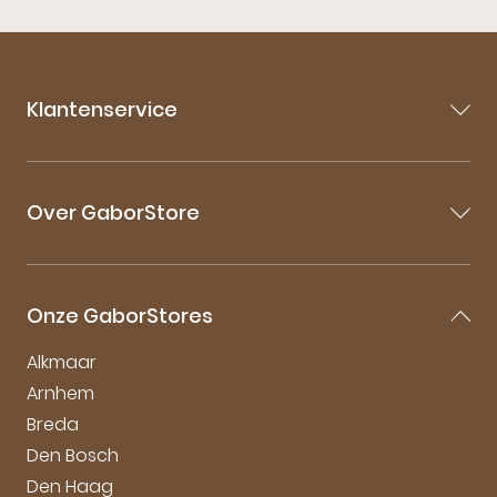
Klantenservice
Contact
Veelgestelde vragen
Over GaborStore
Bestellen & Bezorgen
Retourneren
Over Gabor
Garantie & Klachten
Gabor Maattabel
Mijn account
Onze GaborStores
Onderhoudstips
Vacatures
Alkmaar
Arnhem
Breda
Den Bosch
Den Haag