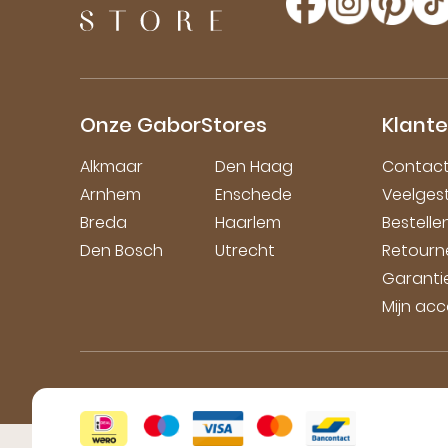
Onze GaborStores
Klante
Alkmaar
Den Haag
Contac
Arnhem
Enschede
Veelges
Breda
Haarlem
Bestell
Den Bosch
Utrecht
Retourn
Garanti
Mijn ac