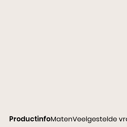
Productinfo
Maten
Veelgestelde v