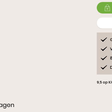
Slippe
9,5 op K
ragen