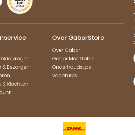
nservice
Over GaborStore
t
Over Gabor
telde vragen
Gabor Maattabel
en & Bezorgen
Onderhoudstips
eren
Vacatures
e & Klachten
count