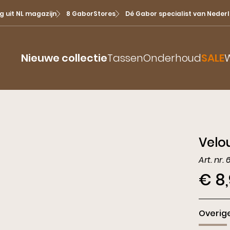
g uit NL magazijn
8 GaborStores
Dé Gabor specialist van Neder
Nieuwe collectie
Tassen
Onderhoud
SALE
W
Bekijk alles
Prints
Dame
Rollingsoft
Ballerina
Festiv
Sneak
Sandalen
Velo
Enkellaarsjes
Boots
Insta
Slingbacks
Instappers
Retro 
Pump
Art. nr.
Slippers
€ 8
Laarzen
Pastel
Slingb
Sneakers
Pumps
Baller
Veterlaars
Overige
Sanda