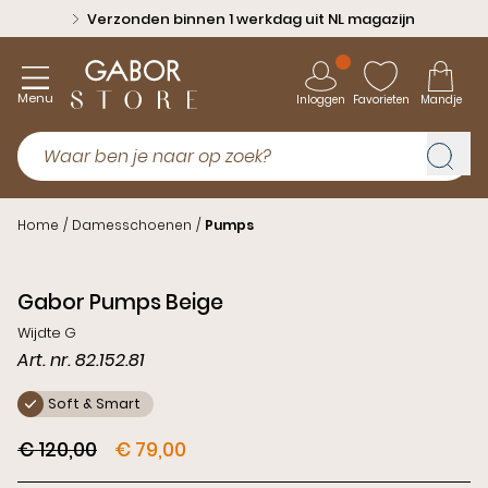
Verzonden binnen 1 werkdag uit NL magazijn
Menu
Inloggen
Favorieten
Mandje
Home
/
Damesschoenen
/
Pumps
Sale
Gabor Pumps Beige
Wijdte G
Art. nr. 82.152.81
Soft & Smart
€ 120,00
€ 79,00