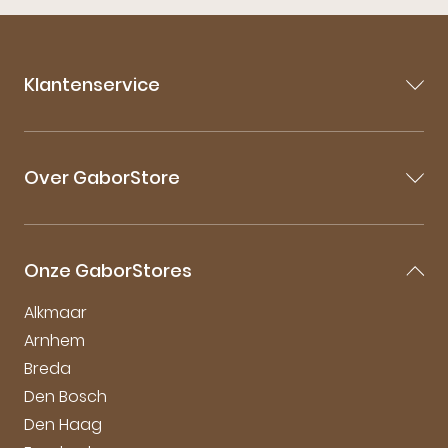
Klantenservice
Contact
Veelgestelde vragen
Over GaborStore
Bestellen & Bezorgen
Retourneren
Over Gabor
Garantie & Klachten
Gabor Maattabel
Mijn account
Onze GaborStores
Onderhoudstips
Vacatures
Alkmaar
Arnhem
Breda
Den Bosch
Den Haag