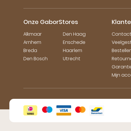
Onze GaborStores
Klante
Alkmaar
Den Haag
Contac
Arnhem
Enschede
Veelges
Breda
Haarlem
Bestell
Den Bosch
Utrecht
Retourn
Garanti
Mijn ac