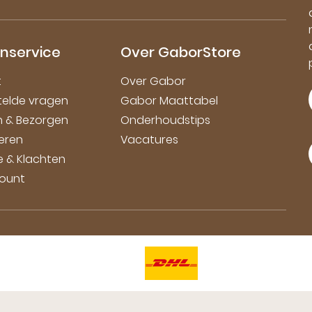
nservice
Over GaborStore
t
Over Gabor
telde vragen
Gabor Maattabel
en & Bezorgen
Onderhoudstips
eren
Vacatures
e & Klachten
count