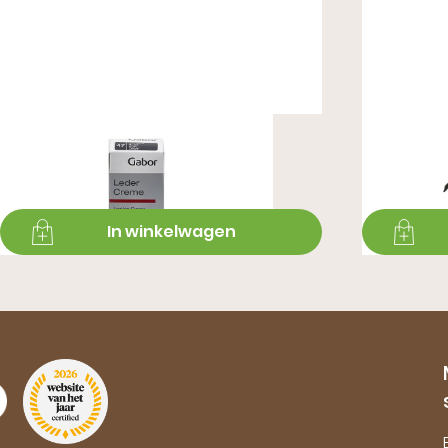
Ledercreme 75ML - Zwart
Premiu
€ 8,99
€ 16,99
In winkelwagen