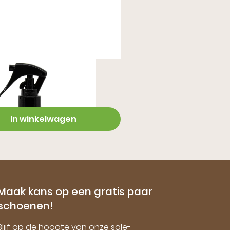
m Care
In winkelwagen
Maak kans op een gratis paar
schoenen!
Blijf op de hoogte van onze sale-