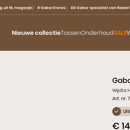
g uit NL magazijn
8 GaborStores
Dé Gabor specialist van Neder
Nieuwe collectie
Tassen
Onderhoud
SALE
W
Bekijk alles
Prints
Dame
Rollingsoft
Ballerina
Festiv
Sneak
Sandalen
Gabo
Enkellaarsjes
Boots
Insta
Slingbacks
Instappers
Retro 
Pump
Wijdte 
Slippers
Art. nr. 
Laarzen
Pastel
Slingb
Sneakers
Ui
Pumps
Baller
Veterlaars
Sanda
€ 1