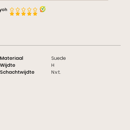
iyoh
Materiaal
Suede
Wijdte
H
Schachtwijdte
N.v.t.