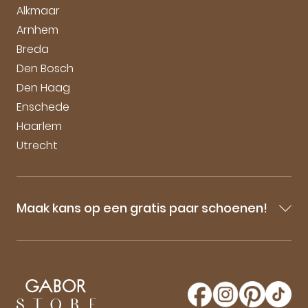
Vacatures
Alkmaar
Arnhem
Breda
Den Bosch
Den Haag
Enschede
Haarlem
Utrecht
Maak kans op een gratis paar schoenen!
Blijf op de hoogte van onze sale-aankondigingen,
nieuwe producten en laatste nieuwtjes omtrent
GaborStore. Schrijf je in voor de nieuwsbrief en
maak kans op een gratis paar Gabor schoenen!