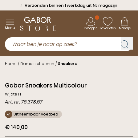
Verzonden binnen 1 werkdag uit NL magazijn
Menu
Inloggen
Favorieten
Mandje
Home
/
Damesschoenen
/
Sneakers
Gabor Sneakers Multicolour
Wijdte H
Art. nr. 76.378.57
Uitneembaar voetbed
€ 140,00