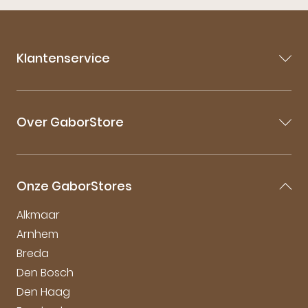
Klantenservice
Contact
Veelgestelde vragen
Over GaborStore
Bestellen & Bezorgen
Retourneren
Over Gabor
Garantie & Klachten
Gabor Maattabel
Mijn account
Onze GaborStores
Onderhoudstips
Vacatures
Alkmaar
Arnhem
Breda
Den Bosch
Den Haag