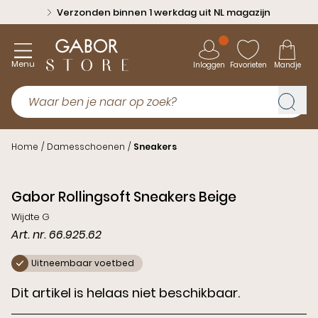
Verzonden binnen 1 werkdag uit NL magazijn
Menu
Inloggen
Favorieten
Mandje
Home
/
Damesschoenen
/
Sneakers
Gabor Rollingsoft Sneakers Beige
Wijdte G
Art. nr. 66.925.62
Uitneembaar voetbed
Dit artikel is helaas niet beschikbaar.