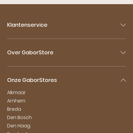
Klantenservice
Contact
Veelgestelde vragen
Over GaborStore
Bestellen & Bezorgen
Retourneren
Over Gabor
Garantie & Klachten
Gabor Maattabel
Mijn account
Onze GaborStores
Onderhoudstips
Vacatures
Alkmaar
Arnhem
Breda
Den Bosch
Den Haag