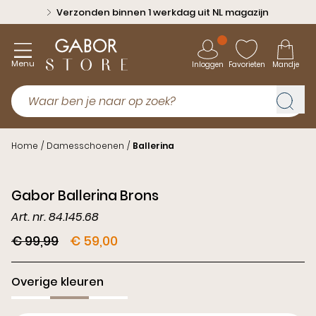
Verzonden binnen 1 werkdag uit NL magazijn
Menu
Inloggen
Favorieten
Mandje
Home
/
Damesschoenen
/
Ballerina
Sale
Gabor Ballerina Brons
Art. nr. 84.145.68
€ 99,99
€ 59,00
Overige kleuren