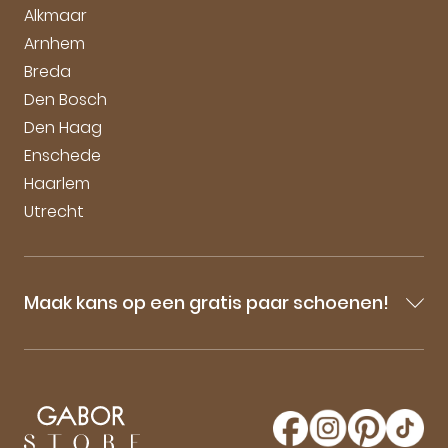
Vacatures
Alkmaar
Arnhem
Breda
Den Bosch
Den Haag
Enschede
Haarlem
Utrecht
Maak kans op een gratis paar schoenen!
Blijf op de hoogte van onze sale-aankondigingen,
nieuwe producten en laatste nieuwtjes omtrent
GaborStore. Schrijf je in voor de nieuwsbrief en
maak kans op een gratis paar Gabor schoenen!