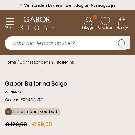
Verzonden binnen 1 werkdag uit NL magazijn
Menu
Inloggen
Favorieten
Mandje
Home
/
Damesschoenen
/
Ballerina
Sale
Gabor Ballerina Beige
Wijdte G
Art. nr. 82.465.32
Uitneembaar voetbed
€ 120,00
€ 89,00