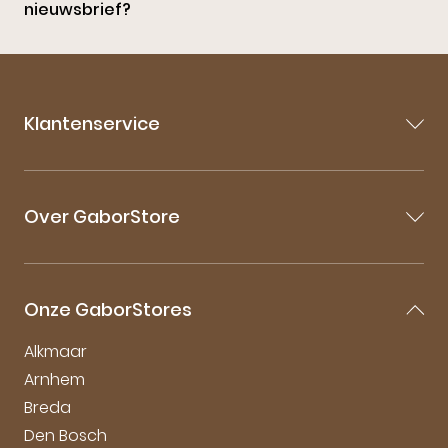
nieuwsbrief?
Klantenservice
Contact
Veelgestelde vragen
Over GaborStore
Bestellen & Bezorgen
Retourneren
Over Gabor
Garantie & Klachten
Gabor Maattabel
Mijn account
Onze GaborStores
Onderhoudstips
Vacatures
Alkmaar
Arnhem
Breda
Den Bosch