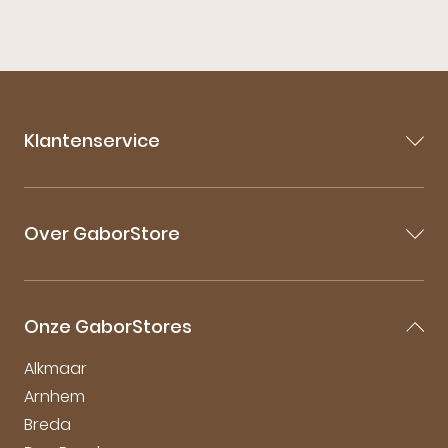
Klantenservice
Contact
Veelgestelde vragen
Over GaborStore
Bestellen & Bezorgen
Retourneren
Over Gabor
Garantie & Klachten
Gabor Maattabel
Mijn account
Onze GaborStores
Onderhoudstips
Vacatures
Alkmaar
Arnhem
Breda