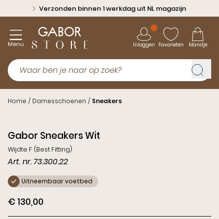
Verzonden binnen 1 werkdag uit NL magazijn
Menu
Inloggen
Favorieten
Mandje
Home
/
Damesschoenen
/
Sneakers
Gabor Sneakers Wit
Wijdte F (Best Fitting)
Art. nr. 73.300.22
Uitneembaar voetbed
€ 130,00