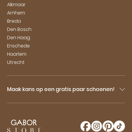
Vacatures
Alkmaar
Arnhem
Breda
Den Bosch
Den Haag
Enschede
Haarlem
Utrecht
Maak kans op een gratis paar schoenen!
Blijf op de hoogte van onze sale-aankondigingen,
nieuwe producten en laatste nieuwtjes omtrent
GaborStore. Schrijf je in voor de nieuwsbrief en
maak kans op een gratis paar Gabor schoenen!