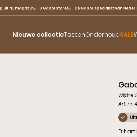
g uit NL magazijn
8 GaborStores
Dé Gabor specialist van Neder
Nieuwe collectie
Tassen
Onderhoud
SALE
W
Bekijk alles
Prints
Dame
Rollingsoft
Ballerina
Festiv
Sneak
Sandalen
Gabo
Enkellaarsjes
Boots
Insta
Slingbacks
Instappers
Retro 
Pump
Wijdte 
Slippers
Art. nr.
Laarzen
Pastel
Slingb
Sneakers
Ui
Pumps
Baller
Veterlaars
Sanda
Dit art