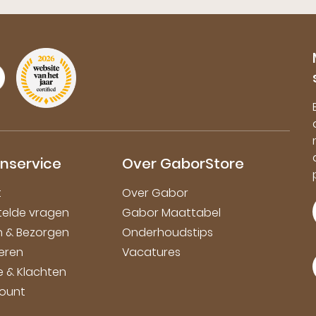
nservice
Over GaborStore
t
Over Gabor
telde vragen
Gabor Maattabel
en & Bezorgen
Onderhoudstips
eren
Vacatures
e & Klachten
count