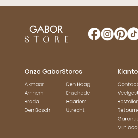
Onze GaborStores
Klante
Alkmaar
Den Haag
Contac
Arnhem
Enschede
Veelges
Breda
Haarlem
Bestell
Den Bosch
Utrecht
Retourn
Garanti
Mijn ac