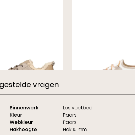
neakers Beige
Gabor Rollingsoft Sn
Beige
Wijdte G
€ 89,00
€ 140,00
gestelde vragen
Binnenwerk
Los voetbed
Kleur
Paars
Webkleur
Paars
Hakhoogte
Hak 15 mm