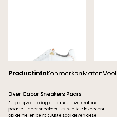
Gabor Sneakers Wit
Gabor S
Wijdte H
Wijdte G
€ 89,00
€ 130,00
€ 140,00
Productinfo
Kenmerken
Maten
Veel
Over Gabor Sneakers Paars
Stap stijlvol de dag door met deze knallende
paarse Gabor sneakers. Het subtiele lakaccent
op de hiel en de robuuste zool geven deze