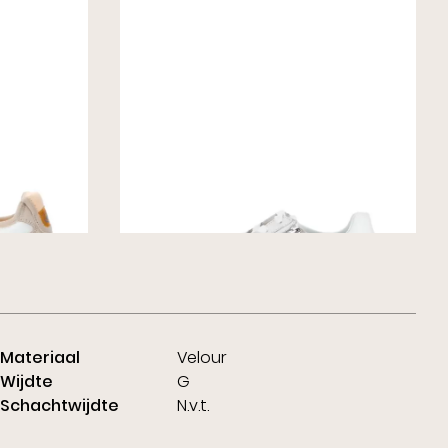
eakers
Gabor Sneakers Wit
Wijdte G
€ 99,00
€ 130,00
Materiaal
Velour
Wijdte
G
Schachtwijdte
N.v.t.