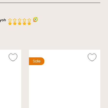
rs
iyoh
Sale