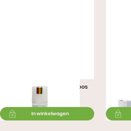
Velours/Nubuk 75ML - Kleurloos
Velour/
€ 8,99
€ 8,99
In winkelwagen