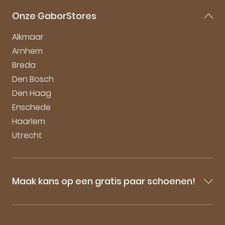
Gabor Maattabel
Mijn account
Onze GaborStores
Onderhoudstips
Vacatures
Alkmaar
Arnhem
Breda
Den Bosch
Den Haag
Enschede
Haarlem
Utrecht
Maak kans op een gratis paar schoenen!
Blijf op de hoogte van onze sale-aankondigingen,
nieuwe producten en laatste nieuwtjes omtrent