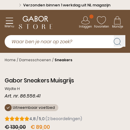
Verzonden binnen 1 werkdag uit NL magazijn
Menu
Inloggen
Favorieten
Mandje
Home
/
Damesschoenen
/
Sneakers
Sale
Gabor Sneakers Muisgrijs
Wijdte H
Art. nr. 86.556.41
Uitneembaar voetbed
4,8 / 5,0
(2 beoordelingen)
€ 130,00
€ 89,00