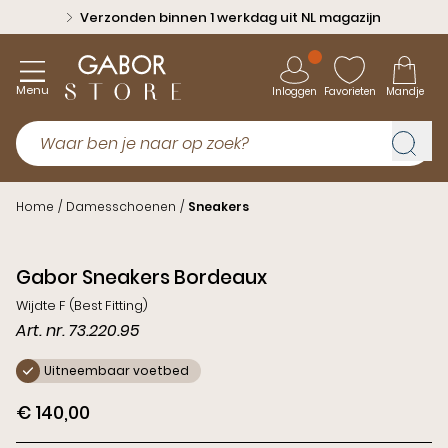
Verzonden binnen 1 werkdag uit NL magazijn
Menu
Inloggen
Favorieten
Mandje
Home
/
Damesschoenen
/
Sneakers
Gabor Sneakers Bordeaux
Wijdte F (Best Fitting)
Art. nr. 73.220.95
Uitneembaar voetbed
€ 140,00