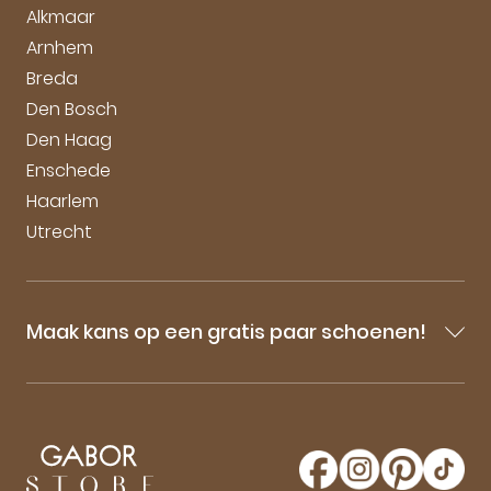
Vacatures
Alkmaar
Arnhem
Breda
Den Bosch
Den Haag
Enschede
Haarlem
Utrecht
Maak kans op een gratis paar schoenen!
Blijf op de hoogte van onze sale-aankondigingen,
nieuwe producten en laatste nieuwtjes omtrent
GaborStore. Schrijf je in voor de nieuwsbrief en
maak kans op een gratis paar Gabor schoenen!