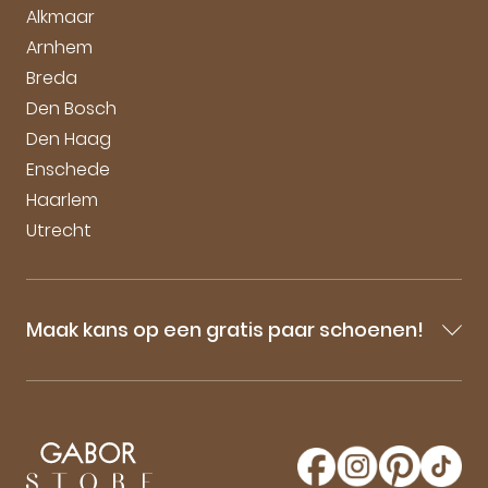
Vacatures
Alkmaar
Arnhem
Breda
Den Bosch
Den Haag
Enschede
Haarlem
Utrecht
Maak kans op een gratis paar schoenen!
Blijf op de hoogte van onze sale-aankondigingen,
nieuwe producten en laatste nieuwtjes omtrent
GaborStore. Schrijf je in voor de nieuwsbrief en
maak kans op een gratis paar Gabor schoenen!