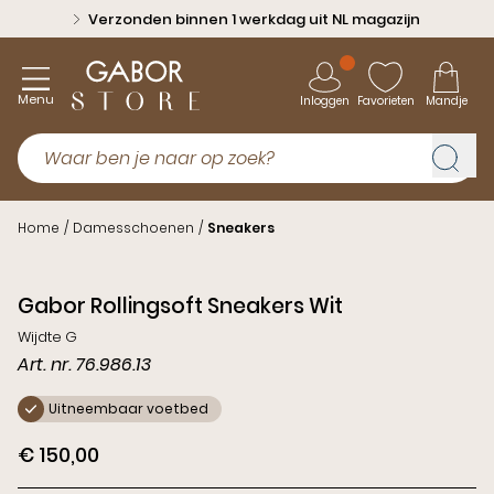
Verzonden binnen 1 werkdag uit NL magazijn
Menu
Inloggen
Favorieten
Mandje
Home
/
Damesschoenen
/
Sneakers
Gabor Rollingsoft Sneakers Wit
Wijdte G
Art. nr. 76.986.13
Uitneembaar voetbed
€ 150,00