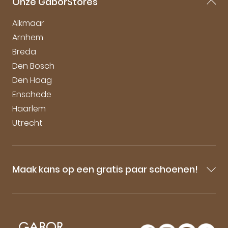
Onze GaborStores
Onderhoudstips
Vacatures
Alkmaar
Arnhem
Breda
Den Bosch
Den Haag
Enschede
Haarlem
Utrecht
Maak kans op een gratis paar schoenen!
Blijf op de hoogte van onze sale-aankondigingen,
nieuwe producten en laatste nieuwtjes omtrent
GaborStore. Schrijf je in voor de nieuwsbrief en
maak kans op een gratis paar Gabor schoenen!