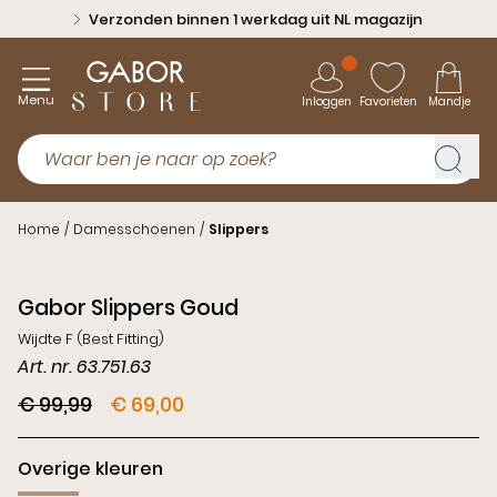
Verzonden binnen 1 werkdag uit NL magazijn
Menu
Inloggen
Favorieten
Mandje
Home
/
Damesschoenen
/
Slippers
Sale
Gabor Slippers Goud
Wijdte F (Best Fitting)
Art. nr. 63.751.63
€ 99,99
€ 69,00
Overige kleuren