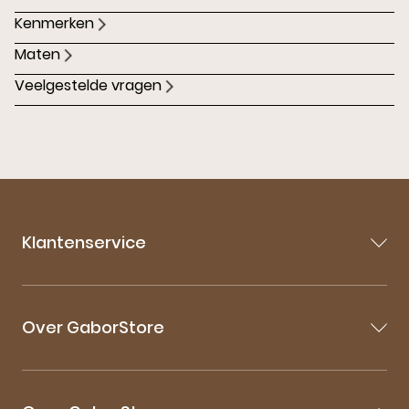
Kenmerken
Maten
Veelgestelde vragen
Klantenservice
Contact
Veelgestelde vragen
Over GaborStore
Bestellen & Bezorgen
Retourneren
Over Gabor
Garantie & Klachten
Gabor Maattabel
Mijn account