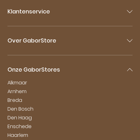
Klantenservice
Contact
Veelgestelde vragen
Over GaborStore
Bestellen & Bezorgen
Retourneren
Over Gabor
Garantie & Klachten
Gabor Maattabel
Mijn account
Onze GaborStores
Onderhoudstips
Vacatures
Alkmaar
Arnhem
Breda
Den Bosch
Den Haag
Enschede
Haarlem