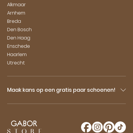
Vacatures
Alkmaar
Arnhem
Breda
Den Bosch
Den Haag
Enschede
Haarlem
Utrecht
Maak kans op een gratis paar schoenen!
Blijf op de hoogte van onze sale-aankondigingen,
nieuwe producten en laatste nieuwtjes omtrent
GaborStore. Schrijf je in voor de nieuwsbrief en
maak kans op een gratis paar Gabor schoenen!