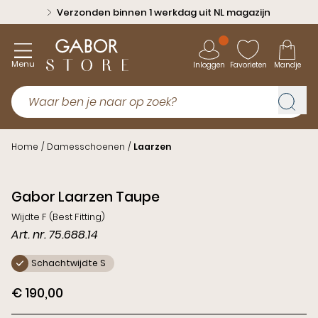
Verzonden binnen 1 werkdag uit NL magazijn
Menu
Inloggen
Favorieten
Mandje
Home
/
Damesschoenen
/
Laarzen
Schacht
Gabor Laarzen Taupe
S
Wijdte F (Best Fitting)
Art. nr. 75.688.14
Schachtwijdte S
€ 190,00