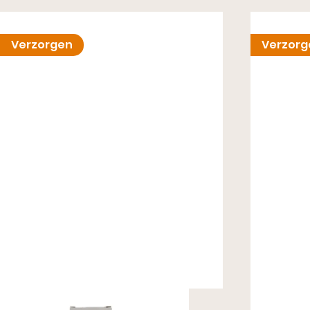
Verzorgen
Verzorg
Multicolour Cream 75ML
Premiu