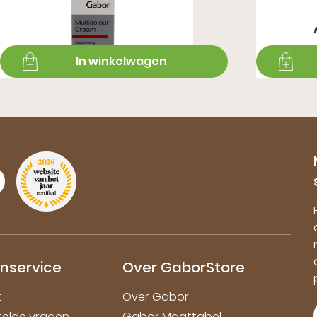
€ 8,99
€ 16,99
In winkelwagen
nservice
Over GaborStore
t
Over Gabor
telde vragen
Gabor Maattabel