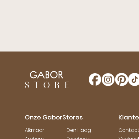
Onze GaborStores
Klante
Alkmaar
Den Haag
Contac
Arnhem
Enschede
Veelges