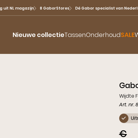
g uit NL magazijn
8 GaborStores
Dé Gabor specialist van Neder
Nieuwe collectie
Tassen
Onderhoud
SALE
W
Bekijk alles
Prints
Dame
Rollingsoft
Ballerina
Festiv
Sneak
Sandalen
Gabo
Enkellaarsjes
Boots
Insta
Slingbacks
Instappers
Retro 
Pump
Wijdte F
Slippers
Art. nr. 
Laarzen
Pastel
Slingb
Sneakers
Ui
Pumps
Baller
Veterlaars
Sanda
€