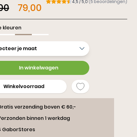
4,5 / 5,0
(5 beoordelingen)
rs
00
79,00
 kleuren
ecteer je maat
In winkelwagen
Winkelvoorraad
Gratis verzending boven € 60,-
Verzonden binnen 1 werkdag
8 GaborStores