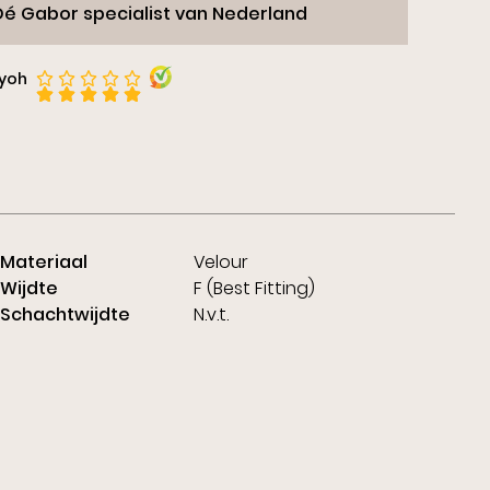
Dé Gabor specialist van Nederland
iyoh
Materiaal
Velour
Wijdte
F (Best Fitting)
Schachtwijdte
N.v.t.