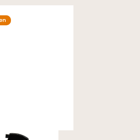
en
m Care