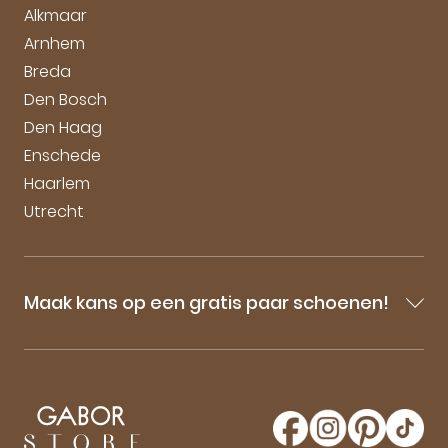
Vacatures
Alkmaar
Arnhem
Breda
Den Bosch
Den Haag
Enschede
Haarlem
Utrecht
Maak kans op een gratis paar schoenen!
Blijf op de hoogte van onze sale-aankondigingen,
nieuwe producten en laatste nieuwtjes omtrent
GaborStore. Schrijf je in voor de nieuwsbrief en
maak kans op een gratis paar Gabor schoenen!