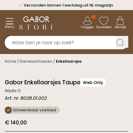
Verzonden binnen 1 werkdag uit NL magazijn
Menu
Inloggen
Favorieten
Mandje
Home
/
Damesschoenen
/
Enkellaarsjes
Nieuw
Gabor Enkellaarsjes Taupe
Web Only
Wijdte G
Art. nr. 8028.01.002
Uitneembaar voetbed
€ 140,00