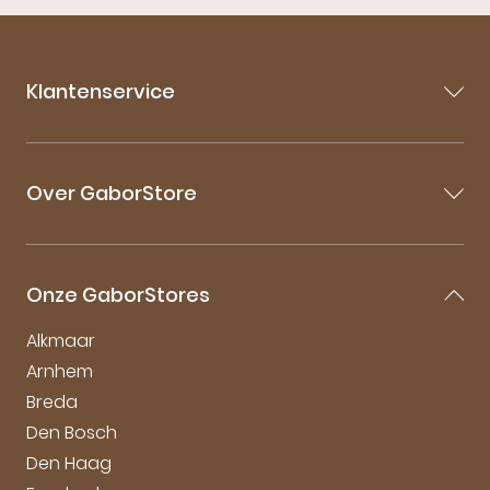
Klantenservice
Contact
Veelgestelde vragen
Over GaborStore
Bestellen & Bezorgen
Retourneren
Over Gabor
Garantie & Klachten
Gabor Maattabel
Mijn account
Onze GaborStores
Onderhoudstips
Vacatures
Alkmaar
Arnhem
Breda
Den Bosch
Den Haag