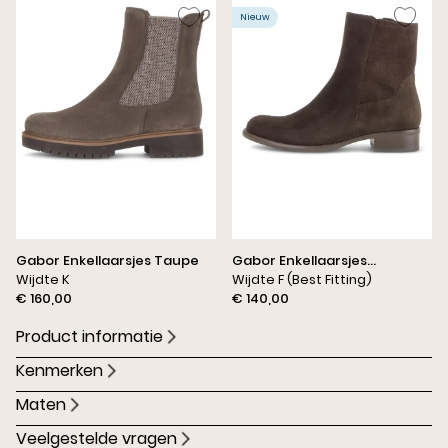
Nieuw
Gabor Enkellaarsjes Taupe
Gabor Enkellaarsjes
Wijdte K
Donkerbruin
Wijdte F (Best Fitting)
€ 160,00
€ 140,00
Product informatie
Kenmerken
Maten
Veelgestelde vragen