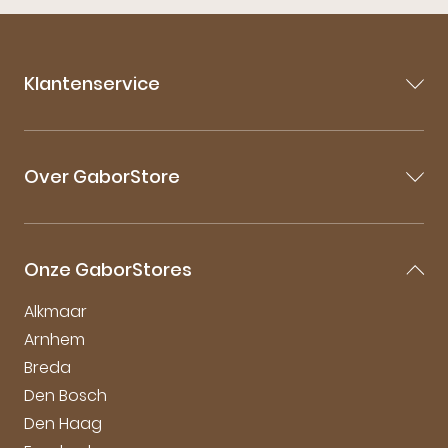
Klantenservice
Contact
Veelgestelde vragen
Over GaborStore
Bestellen & Bezorgen
Retourneren
Over Gabor
Garantie & Klachten
Gabor Maattabel
Mijn account
Onze GaborStores
Onderhoudstips
Vacatures
Alkmaar
Arnhem
Breda
Den Bosch
Den Haag