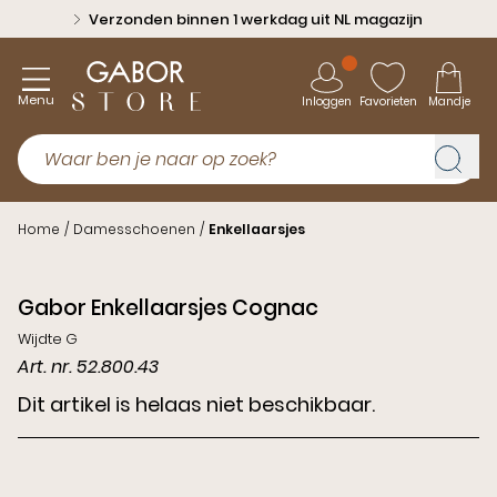
Verzonden binnen 1 werkdag uit NL magazijn
Menu
Inloggen
Favorieten
Mandje
Home
/
Damesschoenen
/
Enkellaarsjes
Gabor Enkellaarsjes Cognac
Wijdte G
Art. nr. 52.800.43
Dit artikel is helaas niet beschikbaar.