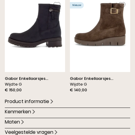
Nieuw
Gabor Enkellaarsjes
Gabor Enkellaarsjes
Nachtblauw
Wijdte G
Donkerbruin
Wijdte G
€ 150,00
€ 140,00
Product informatie
Kenmerken
Maten
Veelgestelde vragen