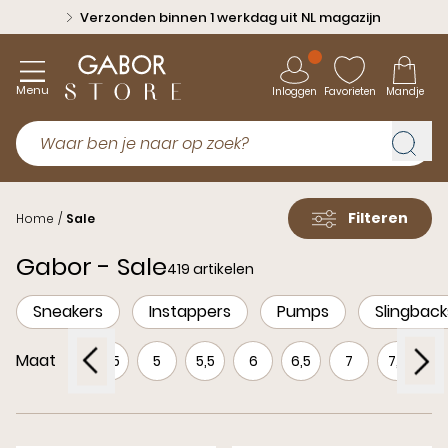
Verzonden binnen 1 werkdag uit NL magazijn
Menu
Inloggen
Favorieten
Mandje
Filteren
Home
/
Sale
Gabor - Sale
419 artikelen
Sneakers
Instappers
Pumps
Slingback
Maat
3,5
4
4,5
5
5,5
6
6,5
7
7,5