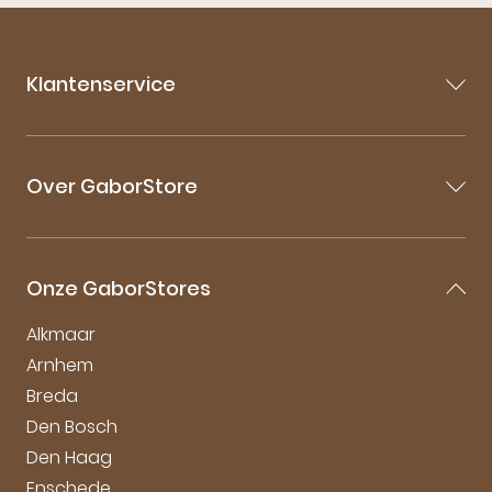
Klantenservice
Contact
Veelgestelde vragen
Over GaborStore
Bestellen & Bezorgen
Retourneren
Over Gabor
Garantie & Klachten
Gabor Maattabel
Mijn account
Onze GaborStores
Onderhoudstips
Vacatures
Alkmaar
Arnhem
Breda
Den Bosch
Den Haag
Enschede