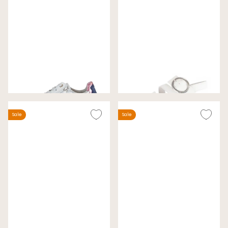
Gabor Sneakers Wit
Gabor Sandalen Wit
Wijdte K
Wijdte F (Best Fitting)
€ 89,00
€ 69,00
€ 150,00
€ 99,99
Sale
Sale