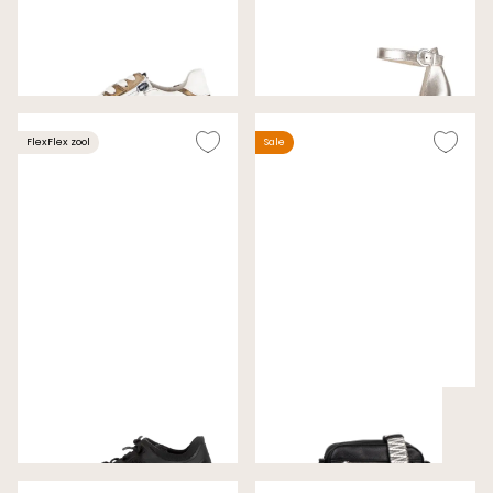
Gabor Sneakers Cognac
Gabor Pumps Goud
Wijdte H
Wijdte F
€ 99,00
€ 79,00
€ 140,00
€ 130,00
FlexFlex zool
Sale
Gabor Sneakers Zwart
Gabor Tassen Zwart
Wijdte F (Best Fitting)
€ 89,00
€ 49,00
€ 140,00
€ 65,99