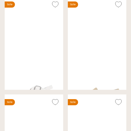
Sale
Sale
Gabor Sandalen Wit
Gabor Instappers Beige
Wijdte F (Best Fitting)
Wijdte G
€ 69,00
€ 79,00
€ 99,99
€ 99,99
Sale
Sale