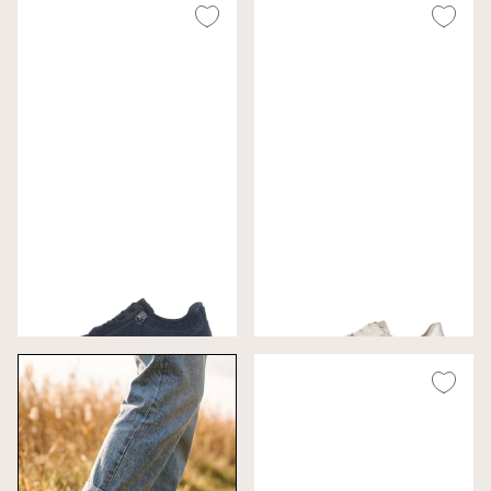
Gabor Sneakers Nachtblauw
Gabor Sneakers Wit
Wijdte H
Wijdte F (Best Fitting)
€ 155,00
€ 130,00