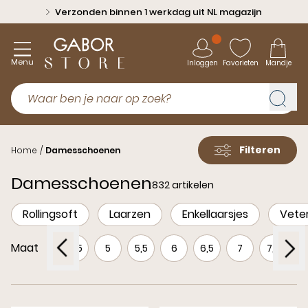
Verzonden binnen 1 werkdag uit NL magazijn
Menu
Inloggen
Favorieten
Mandje
Filteren
Home
/
Damesschoenen
Damesschoenen
832 artikelen
Rollingsoft
Laarzen
Enkellaarsjes
Veter
Maat
3,5
4
4,5
5
5,5
6
6,5
7
7,5