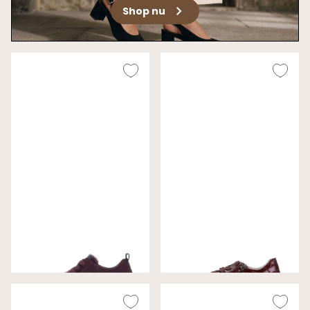
Shop nu
Gabor Sneakers Bordeaux
Gabor Sneakers Bordeaux
Wijdte F (Best Fitting)
Wijdte F (Best Fitting)
€ 130,00
€ 140,00