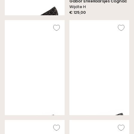
Gabor Pumps Brons
Gabor Enkellaarsjes Cognac
Wijdte G
Wijdte H
€ 120,00
€ 125,00
Gabor Ballerina Nachtblauw
Gabor Ballerina Zwart
Wijdte G
Wijdte G
€ 99,99
€ 99,99