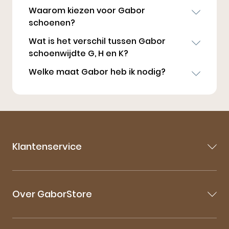
Waarom kiezen voor Gabor
schoenen?
Wat is het verschil tussen Gabor
schoenwijdte G, H en K?
Welke maat Gabor heb ik nodig?
Klantenservice
Contact
Veelgestelde vragen
Over GaborStore
Bestellen & Bezorgen
Retourneren
Over Gabor
Garantie & Klachten