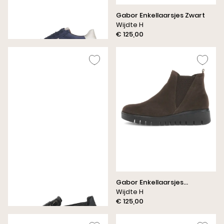
Gabor Sneakers Kobalt
Gabor Enkellaarsjes Zwart
Wijdte F (Best Fitting)
Wijdte H
€ 130,00
€ 125,00
Gabor Instappers Zwart
Gabor Enkellaarsjes
Wijdte G
Donkerbruin
Wijdte H
€ 130,00
€ 125,00