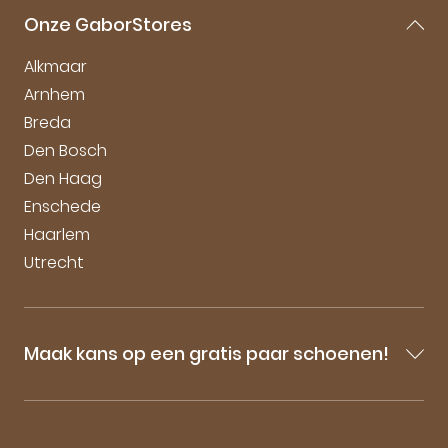
Gabor Maattabel
Mijn account
Onze GaborStores
Onderhoudstips
Vacatures
Alkmaar
Arnhem
Breda
Den Bosch
Den Haag
Enschede
Haarlem
Utrecht
Maak kans op een gratis paar schoenen!
Blijf op de hoogte van onze sale-aankondigingen,
nieuwe producten en laatste nieuwtjes omtrent
GaborStore. Schrijf je in voor de nieuwsbrief en