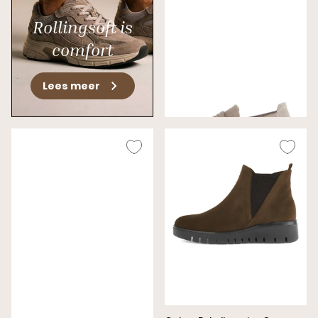
Rollingsoft is
comfort
Gabor Instappers Beige
Lees meer
Wijdte G
€ 130,00