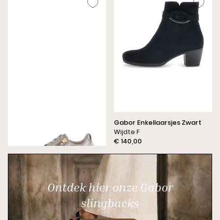
Gabor Sneakers Beige
Gabor Enkellaarsjes Zwart
Wijdte H
Wijdte F
€ 155,00
€ 140,00
Ontdek hier onze Gabor
slingbacks