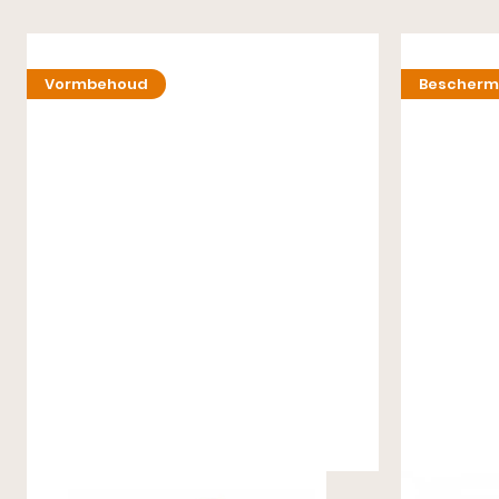
Vormbehoud
Bescherm
Laarzenspanners 32 CM
Carbon Wax