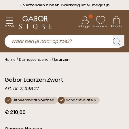
Verzonden binnen 1 werkdag uit NL magazijn
Menu
Inloggen
Favorieten
Mandje
Home
/
Damesschoenen
/
Laarzen
Schacht
Gabor Laarzen Zwart
S
Art. nr. 71.648.27
Uitneembaar voetbed
Schachtwijdte S
€ 210,00
Overige kleuren