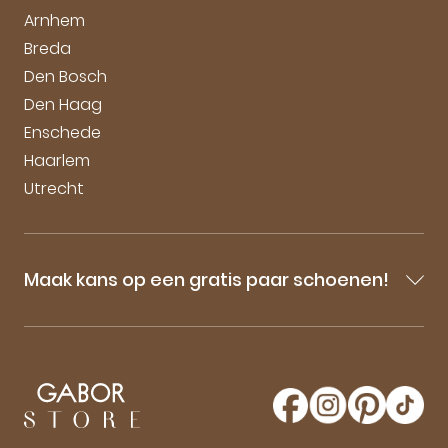
Arnhem
Breda
Den Bosch
Den Haag
Enschede
Haarlem
Utrecht
Maak kans op een gratis paar schoenen!
Blijf op de hoogte van onze sale-aankondigingen,
nieuwe producten en laatste nieuwtjes omtrent
GaborStore. Schrijf je in voor de nieuwsbrief en
maak kans op een gratis paar Gabor schoenen!